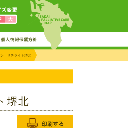
ョン サテライト堺北
ト堺北