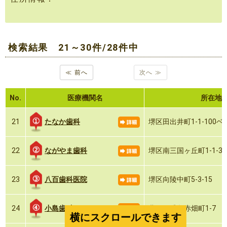
検索結果 21～30件/28件中
≪ 前へ
次へ ≫
No.
医療機関名
所在地
たなか歯科
21
堺区田出井町1-1-100
ながやま歯科
22
堺区南三国ヶ丘町1-1-3
八百歯科医院
23
堺区向陵中町5-3-15
小島歯科
24
北区百舌鳥赤畑町1-7
横にスクロールできます