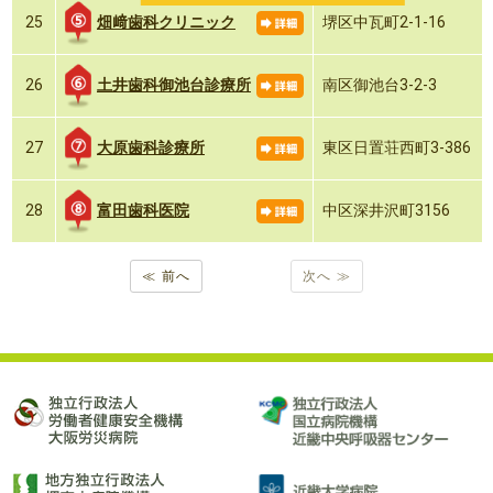
畑﨑歯科クリニック
25
堺区中瓦町2-1-16
土井歯科御池台診療所
26
南区御池台3-2-3
大原歯科診療所
27
東区日置荘西町3-386
富田歯科医院
28
中区深井沢町3156
≪ 前へ
次へ ≫