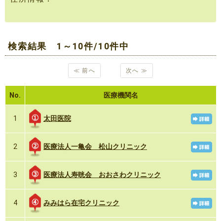
検索結果 1～10件/10件中
≪ 前へ
次へ ≫
No.
医療機関名
太田医院
1
医療法人一亀会 松山クリニック
2
医療法人寿晄会 おおさわクリニック
3
みみはら在宅クリニック
4