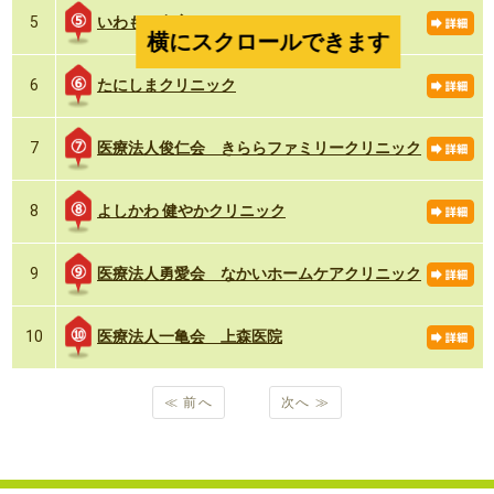
いわもと在宅クリニック
5
横にスクロールできます
たにしまクリニック
6
医療法人俊仁会 きららファミリークリニック
7
よしかわ 健やかクリニック
8
医療法人勇愛会 なかいホームケアクリニック
9
医療法人一亀会 上森医院
10
≪ 前へ
次へ ≫