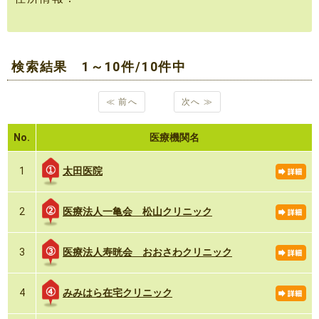
検索結果 1～10件/10件中
≪ 前へ
次へ ≫
No.
医療機関名
太田医院
1
医療法人一亀会 松山クリニック
2
医療法人寿晄会 おおさわクリニック
3
みみはら在宅クリニック
4