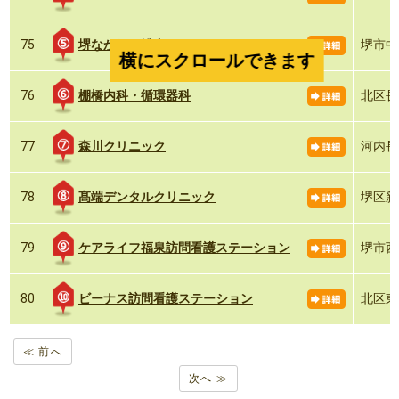
堺なかむら総合クリニック
75
堺市中
横にスクロールできます
棚橋内科・循環器科
76
北区長曽
森川クリニック
77
河内長
髙端デンタルクリニック
78
堺区新
ケアライフ福泉訪問看護ステーション
79
堺市西区
ビーナス訪問看護ステーション
80
北区東
≪ 前へ
次へ ≫