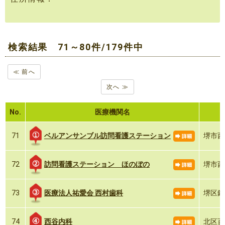
検索結果 71～80件/179件中
≪ 前へ
次へ ≫
No.
医療機関名
ベルアンサンブル訪問看護ステーション
71
堺市西区
訪問看護ステーション ほのぼの
72
堺市西
医療法人祐愛会 西村歯科
73
堺区鉄
西谷内科
74
北区百